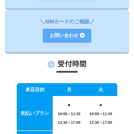
能です。弊社以外のSIMカードをご利用の方はご注意ください。
解約される際は、必ず韓国出国前に解約・料金精算の手続きをして
ください。
＼SIMカードのご相談／
電話番号移行サービスをご利用される場合、必ず外国人登録証名義
お問い合わせ
が登録された先払いSIMカードの契約が必要となり、使用期間が90
日を経過した後にご利用いただけます。
受付時間
提供された通信サービスを超過した場合(国際電話の利用や有料通
話の超過など)、使用料が追加請求されます。
お客様にいただいた情報も元に、SIMカード開通・契約を行います
来店目的
月
火
ので、入力間違いには十分にご注意ください。頂いた情報が間違っ
ていたことや、端末不良によって発生する問題につきまして、当社
●
●
●
では責任を負いかねますのでご了承ください。
先払いプラン
10:00～11:30
10:00～11:30
10:00～
1
3
:30～17:00
13:30～17:00
13:30～
本人認証