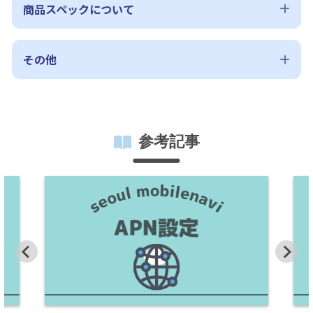
申請に必要な書類って何ですか？
商品スペックについて
申し込み時にパスポートが手元にありません。
韓国の電話番号が取得できますか？
その他
韓国の住所がなくても開通可能ですか？
外国人登録証が発行された後名義変更できます
事前の予約は必要ですか？
か？
参考記事
身分証以外に必要なものはありますか？
日本語で対応してもらえますか？
3Mbpsの速度制限はどのくらいの速度ですか？
使用完了後は
、
どうすればいいですか
？
複数名で予約できますか？
ソウルのみで利用可能ですか
？
利用延長できますか？
当日予約したいのですが、WEB予約ページから予
約ができません。
滞在期間が短くなったので返金したいです。