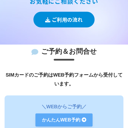
お気軽にご相談ください
そのまま使える！電話番号移行サービス
能です。183日以内に解約される場合は、違約金5万ウォンが別途
発生します。
ご利用の流れ
後払いプランは外国人登録証(在留期間残余30日以上)のみでご利用
が可能で、必ずご本人様名義の韓国の銀行口座が必要となります。
外国人登録証名義の契約の場合、外国人登録証の満了期日もしくは
ご予約＆お問合せ
ビザの満了期日とともに利用の延長や各手続きが行えなくなります
のでご注意ください。ビザの延長が完了した場合は、SIMカードの
使用期間の延長が必要になるため速やかに公式ラインへお問い合わ
SIMカードのご予約はWEB予約フォームから受付して
ソウル携帯ナビの先払いSIMカードをご契約中のお客様は免除と
せください。
いたします
います。
SIMフリーが設定されている端末をご用意ください。SIMフリー未設
定の端末はご利用いただけません。設定方法に関しましては、端末
＼WEBからご予約／
のご購入店舗にお問い合わせくださいませ。
外国籍の通信回線は制限があるため、同名義で複数のご契約は不可
かんたんWEB予約