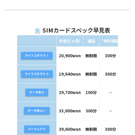
SIMカードスペック早見表
料金(1ヶ
月)
通話
*
有料通話
SMS
20,900won
無制限
300分
無制
ライフコネクトⅠ
19,640won
無制限
300分
無制
ライフコネクトⅡ
29,700won
100分
－
100
データ安心
33,000won
300分
－
300
データ安心＋
39,600won
無制限
300分
無制
パーフェクト