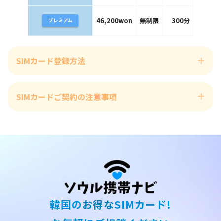
46,200won
無制限
300分
無制
プレミアム
SIMカード登録方法
SIMカードご契約の注意事項
ご契約
対応スマホリストにて使用予定の端末をご確認ください。
日本国籍以外の身分証にてご契約を希望する場合には追加書類が必
要で、使用に一部制限があることがございます。訪問予約前に公式
ラインへお問い合わせください。
韓国の
お得な
SIMカード!
後払いプランは、最低6ヶ月(184日以上)の使用後、解約手続きが可