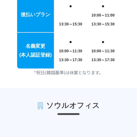
●
●
●
外国人登録証でご契約されますと、本人認証(본인인증)がご利用い
後払いプラン
10:00～11:00
10:00～
ただけます(韓国での成人のみ)。
13:30～15:
30
13:30～15:30
13:30～
外国人名義の場合は、韓国の法律や使用サイトの利用規約等により
ご利用いただけない場合もございます。
●
●
●
名義変更
10:00～11:30
10:00～11:30
10:00～
(本人認証登録)
13:30～17:
30
13:30～17:
30
13:30～
*祝日(韓国基準)は休業となります。
ソウルオフィス